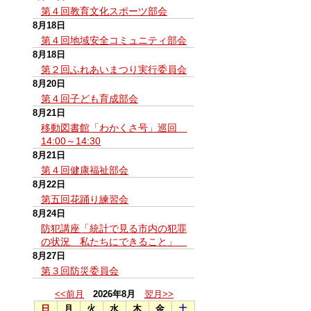
第４回教育文化スポーツ部会
8月18日
第４回地域安全コミュニティ部会
8月18日
第２回ふれあいまつり実行委員会
8月20日
第４回子ども育成部会
8月21日
移動図書館「わかくさ号」巡回
14:00～14:30
8月21日
第４回健康福祉部会
8月22日
第五回花踊り練習会
8月24日
防犯講座「統計で見る市内の犯罪
の状況 私たちにできること」
8月27日
第３回防災委員会
<<前月
2026年8月
翌月>>
日
月
火
水
木
金
土