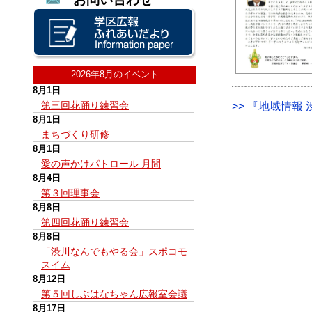
2026年8月のイベント
8月1日
第三回花踊り練習会
>> 『地域情報 渋
8月1日
まちづくり研修
8月1日
愛の声かけパトロール 月間
8月4日
第３回理事会
8月8日
第四回花踊り練習会
8月8日
「渋川なんでもやる会」スポコモ
スイム
8月12日
第５回しぶはなちゃん広報室会議
8月17日