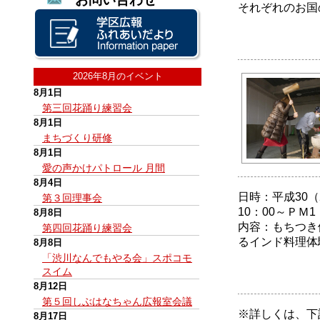
それぞれのお国
2026年8月のイベント
8月1日
第三回花踊り練習会
8月1日
まちづくり研修
8月1日
愛の声かけパトロール 月間
8月4日
日時：平成30（
第３回理事会
10：00～ＰＭ1
8月8日
内容：もちつき
第四回花踊り練習会
るインド料理体
8月8日
「渋川なんでもやる会」スポコモ
スイム
8月12日
第５回しぶはなちゃん広報室会議
※詳しくは、下
8月17日