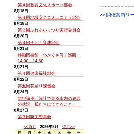
第４回教育文化スポーツ部会
8月18日
>> 開催案内リー
第４回地域安全コミュニティ部会
8月18日
第２回ふれあいまつり実行委員会
8月20日
第４回子ども育成部会
8月21日
移動図書館「わかくさ号」巡回
14:00～14:30
8月21日
第４回健康福祉部会
8月22日
第五回花踊り練習会
8月24日
防犯講座「統計で見る市内の犯罪
の状況 私たちにできること」
8月27日
第３回防災委員会
<<前月
2026年8月
翌月>>
日
月
火
水
木
金
土