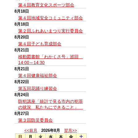
第４回教育文化スポーツ部会
8月18日
第４回地域安全コミュニティ部会
8月18日
第２回ふれあいまつり実行委員会
8月20日
第４回子ども育成部会
8月21日
移動図書館「わかくさ号」巡回
14:00～14:30
8月21日
第４回健康福祉部会
8月22日
第五回花踊り練習会
8月24日
防犯講座「統計で見る市内の犯罪
の状況 私たちにできること」
8月27日
第３回防災委員会
<<前月
2026年8月
翌月>>
日
月
火
水
木
金
土