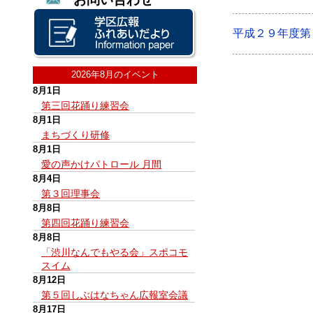
平成２９年度第
2026年8月のイベント
8月1日
第三回花踊り練習会
8月1日
まちづくり研修
8月1日
愛の声かけパトロール 月間
8月4日
第３回理事会
8月8日
第四回花踊り練習会
8月8日
「渋川なんでもやる会」スポコモ
スイム
8月12日
第５回しぶはなちゃん広報室会議
8月17日