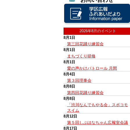
2026年8月のイベント
8月1日
第三回花踊り練習会
8月1日
まちづくり研修
8月1日
愛の声かけパトロール 月間
8月4日
第３回理事会
8月8日
第四回花踊り練習会
8月8日
「渋川なんでもやる会」スポコモ
スイム
8月12日
第５回しぶはなちゃん広報室会議
8月17日