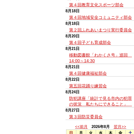
第４回教育文化スポーツ部会
8月18日
第４回地域安全コミュニティ部会
8月18日
第２回ふれあいまつり実行委員会
8月20日
第４回子ども育成部会
8月21日
移動図書館「わかくさ号」巡回
14:00～14:30
8月21日
第４回健康福祉部会
8月22日
第五回花踊り練習会
8月24日
防犯講座「統計で見る市内の犯罪
の状況 私たちにできること」
8月27日
第３回防災委員会
<<前月
2026年8月
翌月>>
日
月
火
水
木
金
土