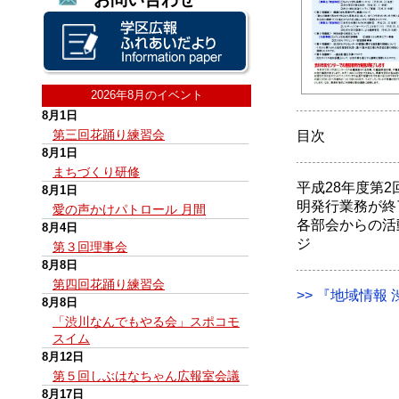
2026年8月のイベント
8月1日
第三回花踊り練習会
目次
8月1日
まちづくり研修
平成28年度第
8月1日
明発行業務が終
愛の声かけパトロール 月間
各部会からの活
8月4日
ジ
第３回理事会
8月8日
第四回花踊り練習会
>> 『地域情報 
8月8日
「渋川なんでもやる会」スポコモ
スイム
8月12日
第５回しぶはなちゃん広報室会議
8月17日