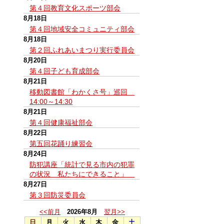
第４回教育文化スポーツ部会
8月18日
第４回地域安全コミュニティ部会
8月18日
第２回ふれあいまつり実行委員会
8月20日
第４回子ども育成部会
8月21日
移動図書館「わかくさ号」巡回
14:00～14:30
8月21日
第４回健康福祉部会
8月22日
第五回花踊り練習会
8月24日
防犯講座「統計で見る市内の犯罪
の状況 私たちにできること」
8月27日
第３回防災委員会
<<前月
2026年8月
翌月>>
日
月
火
水
木
金
土