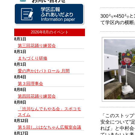
300㍉×450
て学区内の横断
2026年8月のイベント
8月1日
第三回花踊り練習会
8月1日
まちづくり研修
8月1日
愛の声かけパトロール 月間
8月4日
第３回理事会
8月8日
第四回花踊り練習会
8月8日
「渋川なんでもやる会」スポコモ
スイム
「このストップ
8月12日
安全について“
第５回しぶはなちゃん広報室会議
れば」と中村会
8月17日
ていきたいと考