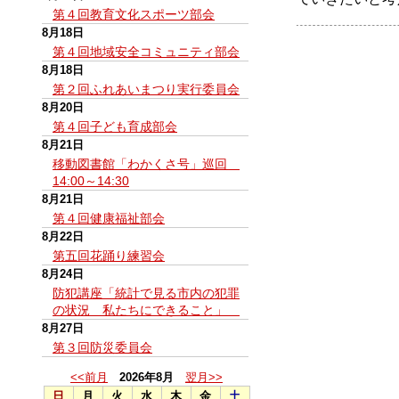
第４回教育文化スポーツ部会
8月18日
第４回地域安全コミュニティ部会
8月18日
第２回ふれあいまつり実行委員会
8月20日
第４回子ども育成部会
8月21日
移動図書館「わかくさ号」巡回
14:00～14:30
8月21日
第４回健康福祉部会
8月22日
第五回花踊り練習会
8月24日
防犯講座「統計で見る市内の犯罪
の状況 私たちにできること」
8月27日
第３回防災委員会
<<前月
2026年8月
翌月>>
日
月
火
水
木
金
土