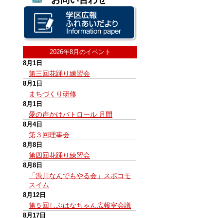
2026年8月のイベント
8月1日
第三回花踊り練習会
8月1日
まちづくり研修
8月1日
愛の声かけパトロール 月間
8月4日
第３回理事会
8月8日
第四回花踊り練習会
8月8日
「渋川なんでもやる会」スポコモ
スイム
8月12日
第５回しぶはなちゃん広報室会議
8月17日