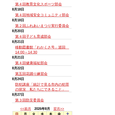
第４回教育文化スポーツ部会
8月18日
第４回地域安全コミュニティ部会
8月18日
第２回ふれあいまつり実行委員会
8月20日
第４回子ども育成部会
8月21日
移動図書館「わかくさ号」巡回
14:00～14:30
8月21日
第４回健康福祉部会
8月22日
第五回花踊り練習会
8月24日
防犯講座「統計で見る市内の犯罪
の状況 私たちにできること」
8月27日
第３回防災委員会
<<前月
2026年8月
翌月>>
日
月
火
水
木
金
土