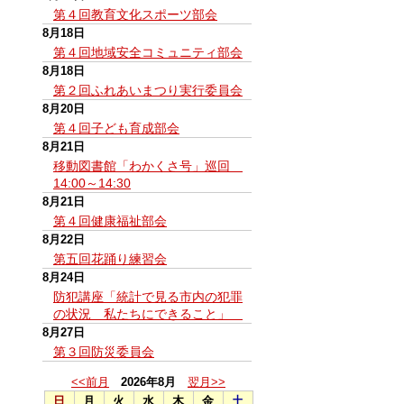
第４回教育文化スポーツ部会
8月18日
第４回地域安全コミュニティ部会
8月18日
第２回ふれあいまつり実行委員会
8月20日
第４回子ども育成部会
8月21日
移動図書館「わかくさ号」巡回
14:00～14:30
8月21日
第４回健康福祉部会
8月22日
第五回花踊り練習会
8月24日
防犯講座「統計で見る市内の犯罪
の状況 私たちにできること」
8月27日
第３回防災委員会
<<前月
2026年8月
翌月>>
日
月
火
水
木
金
土