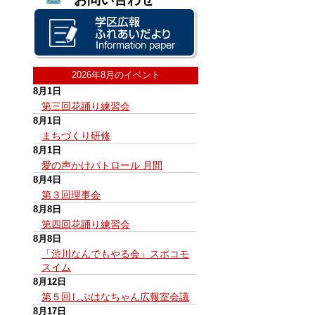
2026年8月のイベント
8月1日
第三回花踊り練習会
8月1日
まちづくり研修
8月1日
愛の声かけパトロール 月間
8月4日
第３回理事会
8月8日
第四回花踊り練習会
8月8日
「渋川なんでもやる会」スポコモ
スイム
8月12日
第５回しぶはなちゃん広報室会議
8月17日