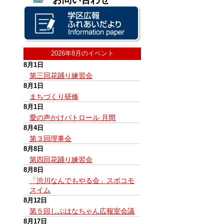
2026年8月のイベント
8月1日
第三回花踊り練習会
8月1日
まちづくり研修
8月1日
愛の声かけパトロール 月間
8月4日
第３回理事会
8月8日
第四回花踊り練習会
8月8日
「渋川なんでもやる会」スポコモ
スイム
8月12日
第５回しぶはなちゃん広報室会議
8月17日