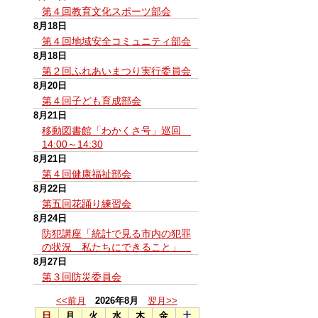
第４回教育文化スポーツ部会
8月18日
第４回地域安全コミュニティ部会
8月18日
第２回ふれあいまつり実行委員会
8月20日
第４回子ども育成部会
8月21日
移動図書館「わかくさ号」巡回
14:00～14:30
8月21日
第４回健康福祉部会
8月22日
第五回花踊り練習会
8月24日
防犯講座「統計で見る市内の犯罪
の状況 私たちにできること」
8月27日
第３回防災委員会
<<前月
2026年8月
翌月>>
日
月
火
水
木
金
土