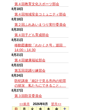
第４回教育文化スポーツ部会
8月18日
第４回地域安全コミュニティ部会
8月18日
第２回ふれあいまつり実行委員会
8月20日
第４回子ども育成部会
8月21日
移動図書館「わかくさ号」巡回
14:00～14:30
8月21日
第４回健康福祉部会
8月22日
第五回花踊り練習会
8月24日
防犯講座「統計で見る市内の犯罪
の状況 私たちにできること」
8月27日
第３回防災委員会
<<前月
2026年8月
翌月>>
日
月
火
水
木
金
土