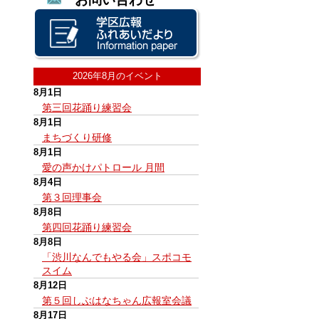
2026年8月のイベント
8月1日
第三回花踊り練習会
8月1日
まちづくり研修
8月1日
愛の声かけパトロール 月間
8月4日
第３回理事会
8月8日
第四回花踊り練習会
8月8日
「渋川なんでもやる会」スポコモ
スイム
8月12日
第５回しぶはなちゃん広報室会議
8月17日