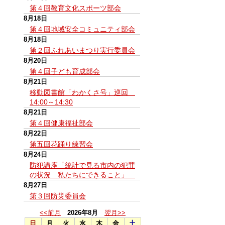
第４回教育文化スポーツ部会
8月18日
第４回地域安全コミュニティ部会
8月18日
第２回ふれあいまつり実行委員会
8月20日
第４回子ども育成部会
8月21日
移動図書館「わかくさ号」巡回
14:00～14:30
8月21日
第４回健康福祉部会
8月22日
第五回花踊り練習会
8月24日
防犯講座「統計で見る市内の犯罪
の状況 私たちにできること」
8月27日
第３回防災委員会
<<前月
2026年8月
翌月>>
日
月
火
水
木
金
土