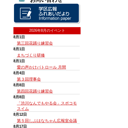
2026年8月のイベント
8月1日
第三回花踊り練習会
8月1日
まちづくり研修
8月1日
愛の声かけパトロール 月間
8月4日
第３回理事会
8月8日
第四回花踊り練習会
8月8日
「渋川なんでもやる会」スポコモ
スイム
8月12日
第５回しぶはなちゃん広報室会議
8月17日