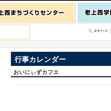
行事カレンダー
おいにぃずカフエ
）