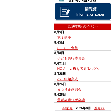
2026年8月のイベント
8月5日
第３講座
8月5日
にこにこ食堂
8月8日
子ども実行委員会
8月21日
NO２ 人権を考えるつどい
8月26日
小・中始業式
8月26日
まつり企画部会
8月28日
敬老会責任者会議
<<前月
2026年8月
翌月>>